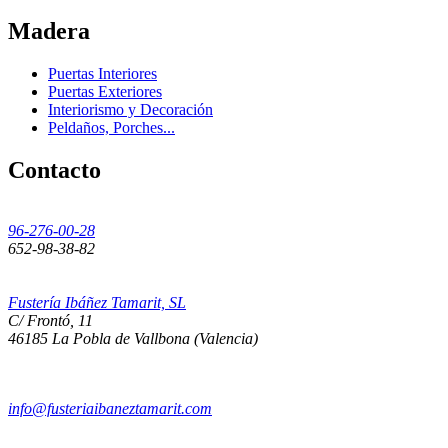
Madera
Puertas Interiores
Puertas Exteriores
Interiorismo y Decoración
Peldaños, Porches...
Contacto
96-276-00-28
652-98-38-82
Fustería Ibáñez Tamarit, SL
C/ Frontó, 11
46185 La Pobla de Vallbona (Valencia)
info@fusteriaibaneztamarit.com